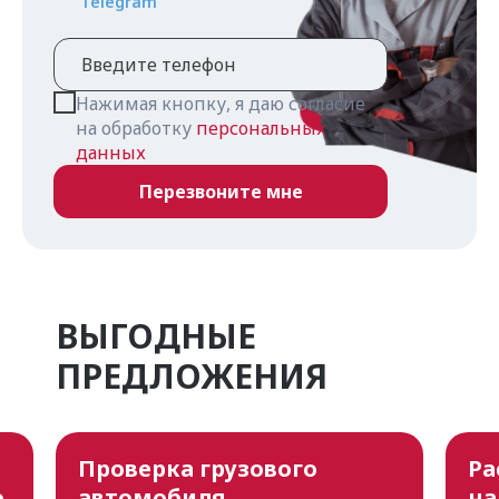
Telegram
Нажимая кнопку, я даю согласие
на обработку
персональных
данных
ВЫГОДНЫЕ
ПРЕДЛОЖЕНИЯ
Проверка грузового
Ра
о
автомобиля
на