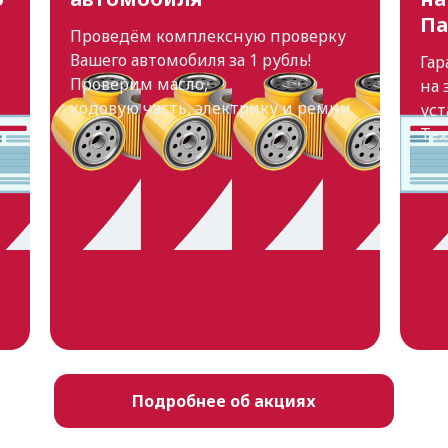
Па
Проведём комплексную проверку
Вашего автомобиля за 1 рубль!
Гар
Проверим масло,
на 
ходовую часть, электрику и ремни.
уст
Те
Подробнее об акциях