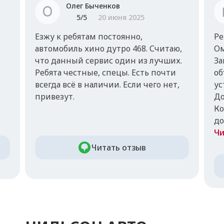
Олег Быченков
5
/5
20 июня 2025
Езжу к ребятам постоянно,
Ре
автомобиль хино дутро 468. Считаю,
Ом
что данный сервис один из лучших.
За
Ребята честные, спецы. Есть почти
об
всегда всё в наличии. Если чего нет,
ус
привезут.
До
Ко
до
Чи
Читать отзыв