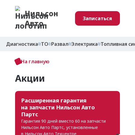
Нильсон
Записаться
Авто
Диагностика
ТО
Развал
Электрика
Топливная си
На главную
Акции
Расширенная гарантия
на запчасти Нильсон Авто
Партс
Гарантия 90 дней вместо 60 на запчасти
Нильсон Авто Партс, установленные
в Нильсон
Авто Техцентре